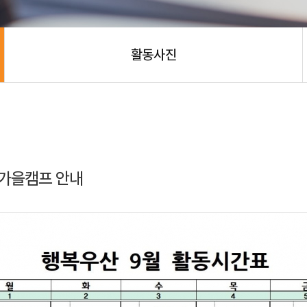
활동사진
 가을캠프 안내