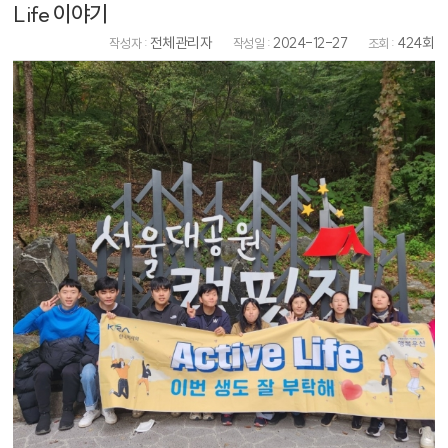
Life 이야기
전체관리자
2024-12-27
424회
작성자 :
작성일 :
조회 :